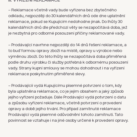
III. VYŘÍZENÍ REKLAMACE
– Reklamace včetně vady bude vyřízena bez zbytečného
odkladu, nejpozději do 30 kalendářních dnů ode dne uplatnění
reklamace, pokud se Kupujícím nedohodne jinak. Do lhůty 30
kalendářních dnů dle předchozí věty se nezapočítává doba, jež
je nezbytná pro odborné posouzení příčiny reklamované vady.
– Prodávající navrhne nejpozději do 14 dnů řešení reklamace, a
to buď formou opravy zboží na místě, opravy u výrobce nebo
výměnou zboží. Do této lhůty se nezapočítává doba přiměřená
podle druhu výrobku či služby potřebná k odbornému posouzení
vady. Strany kupní smlouvy se mohou dohodnout i na vyřízení
reklamace poskytnutím přiměřené slevy.
– Prodávajícíi vydá Kupujícímu písemné potvrzení o tom, kdy
byla uplatněna reklamace, co je jejím obsahem a jaký způsob
jejího vyřízení požaduje. Dále Prodávající vydá potvrzení o datu
a způsobu vyřízení reklamace, včetně potvrzení o provedení
opravy a době jejího trvání. Pro případ zamítnuté reklamace
Prodávající vydá písemné odůvodnění tohoto zamítnutí. Tato
povinnost se vztahuje i na jiné osoby určené k provedení opravy.