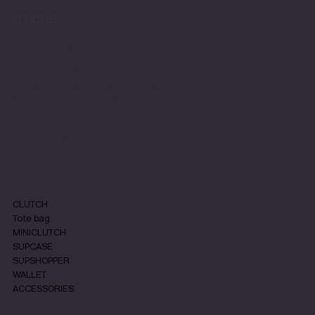
We believe that great design and
quality materials are important for all
the products we make. Our studio,
founded by designer Pavlina Pouba in
2017, specializes in small leather
goods
with a focus on sustainability and
ethical production.
SHOP
CLUTCH
Tote bag
MINICLUTCH
SUPCASE
SUPSHOPPER
WALLET
ACCESSORIES