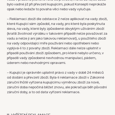
bylo vadné již při převzetí kupujícím, pokud Konsepti neprokáže
opak nebo ledaže to povaha věci nebo vady vylučuje.
– Reklamaci zboží dle odstavce 2 nelze aplikovat na vady zboží,
které Kupující sám způsobil, na vady, pro které byla poskytnuta
sleva, na vady, které byly způsobené obvyklým užíváním zboží
(kratší životnost výrobku v takovém případě nelze považovat za
vadu a nelze ji ani jako takovou reklamovat), u použitého zboží
na vady odpovídající míře používání nebo opotřebení nebo
vyplývá-li to z povahy zboží. Reklamaci dále nelze uplatnit v
případě používání zboží způsobem, pro které nebylo určeno, v
případě vady způsobené nevhodnou manipulací, pádem,
úderem nebo nevhodnými opravami.
– Kupující je oprávněn uplatnit právo z vady v době 24 měsíců
od dodání a převzetí zboží. Byla-li reklamace zboží v Zákonné
záruční lhůtě vyřízena kupujícímu výměnou zboží za nové,
záruční doba nepočíná běžet znovu, ale pokračuje běh původní
záruční doby, a to od data vyřízení reklamace.