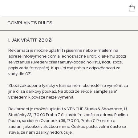
COMPLAINTS RULES
I. JAK VRÁTIT ZBOŽÍ
Reklamaci je možné uplatnit i písemně nebo e-mailem na
adrese
info@yrnche.com
a jednoznačně určit, k jakému zboží
se vztahuje (uvedení čísla faktury/dodacího listu, kódu zboží,
popis vady, fotografie). Kupující má práva z odpovědnosti za
vady dle OZ.
Zboží zakoupené fyzicky v kamenném obchodě lze vyměnit za
jiné či za dárkový poukaz. Na zboží ze sekce 'sample sale'
vzhledem k povaze nelze vyměnit.
Reklamaci je možné uplatnit v YRNCHE Studio & Showroom, U
Studánky 33, 170 00 Praha 7 či zasláním zboží na adresu Pavlína
Pouba, se sídlem Ovenecká 36, 170 00, Praha 7. Prosíme o
zasílání jakoukoliv službou mimo Českou poštu, velmi často se
stává, že nám zásilky nedoručuje.