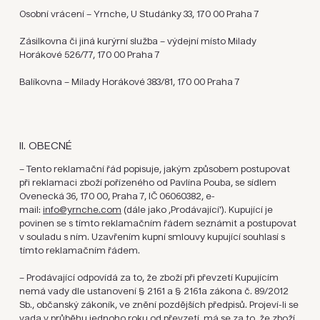
Osobní vrácení – Yrnche, U Studánky 33, 170 00 Praha 7
Zásilkovna či jiná kurýrní služba – výdejní místo Milady
Horákové 526/77, 170 00 Praha 7
Balíkovna – Milady Horákové 383/81, 170 00 Praha 7
II. OBECNÉ
– Tento reklamační řád popisuje, jakým způsobem postupovat
při reklamaci zboží pořízeného od Pavlína Pouba, se sídlem
Ovenecká 36, 170 00, Praha 7, IČ 06060382, e-
mail:
info@yrnche.com
(dále jako ,Prodávající'). Kupující je
povinen se s tímto reklamačním řádem seznámit a postupovat
v souladu s ním. Uzavřením kupní smlouvy kupující souhlasí s
tímto reklamačním řádem.
– Prodávající odpovídá za to, že zboží při převzetí Kupujícím
nemá vady dle ustanovení § 2161 a § 2161a zákona č. 89/2012
Sb., občanský zákoník, ve znění pozdějších předpisů. Projeví-li se
vada v průběhu jednoho roku od převzetí, má se za to, že zboží