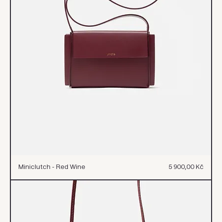
Cena
Miniclutch - Red Wine
5 900,00 Kč