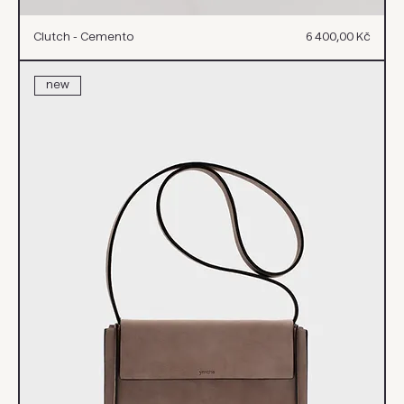
Cena
Clutch - Cemento
6 400,00 Kč
new