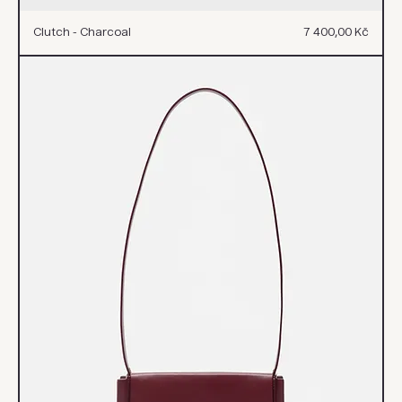
Cena
Clutch - Charcoal
7 400,00 Kč