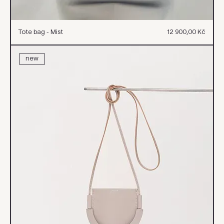
Cena
Tote bag - Mist
12 900,00 Kč
new