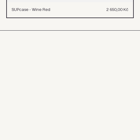
Cena
SUPcase - Wine Red
2 650,00 Kč