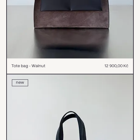
Cena
Tote bag - Walnut
12 900,00 Kč
new