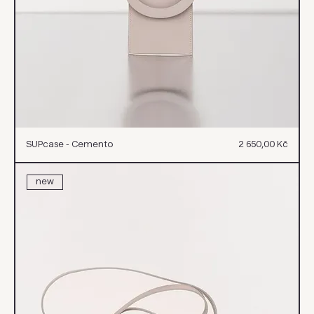
Cena
SUPcase - Cemento
2 650,00 Kč
new